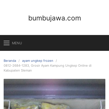
Langsung
ke
konten
bumbujawa.com
MENU
Beranda
ayam ungkep frozen
0812-2684-1283, Grosir Ayam Kampung Ungkep Online di
Kabupaten Sleman