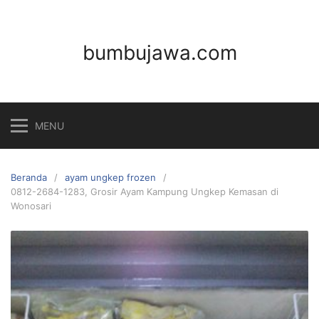
Langsung
ke
konten
bumbujawa.com
MENU
Beranda
ayam ungkep frozen
0812-2684-1283, Grosir Ayam Kampung Ungkep Kemasan di
Wonosari