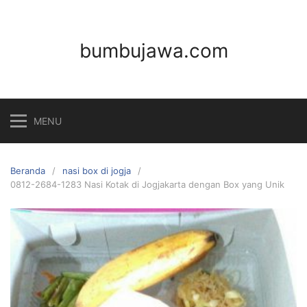
Langsung
ke
konten
bumbujawa.com
MENU
Beranda
nasi box di jogja
0812-2684-1283 Nasi Kotak di Jogjakarta dengan Box yang Unik