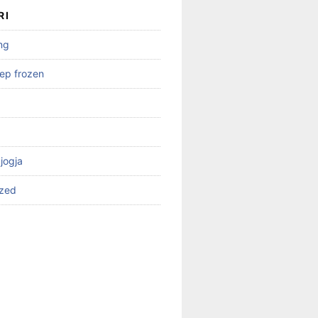
RI
ng
ep frozen
 jogja
ized