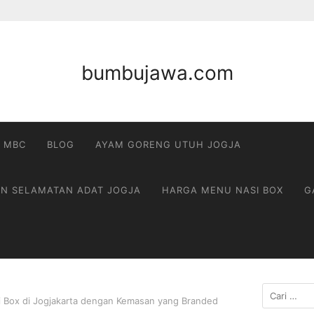
bumbujawa.com
 MBC
BLOG
AYAM GORENG UTUH JOGJA
AN SELAMATAN ADAT JOGJA
HARGA MENU NASI BOX
G
Cari
 Box di Jogjakarta dengan Kemasan yang Branded
untuk: