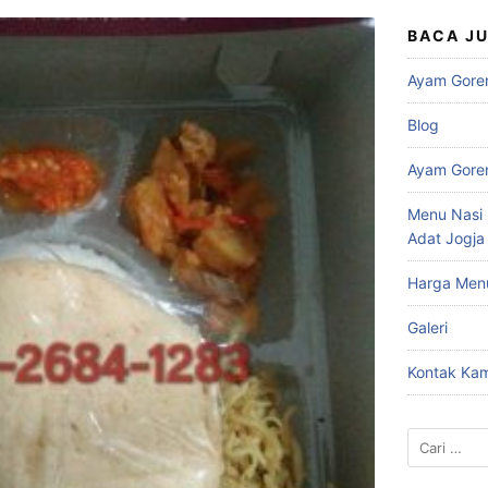
BACA J
Ayam Gore
Blog
Ayam Gore
Menu Nasi 
Adat Jogja
Harga Men
Galeri
Kontak Kam
Cari
untuk: