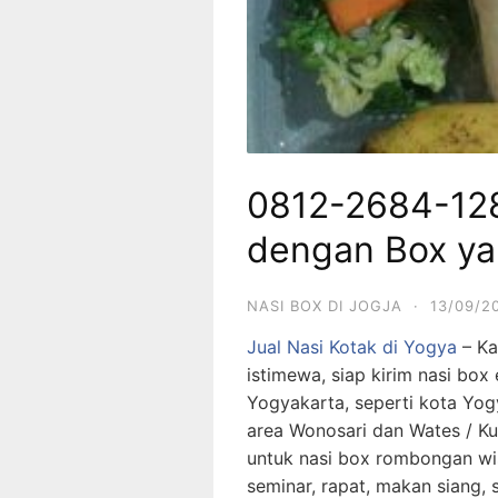
0812-2684-128
dengan Box ya
NASI BOX DI JOGJA
·
13/09/2
Jual Nasi Kotak di Yogya
– Ka
istimewa, siap kirim nasi bo
Yogyakarta, seperti kota Yog
area Wonosari dan Wates / Kul
untuk nasi box rombongan wis
seminar, rapat, makan siang, s