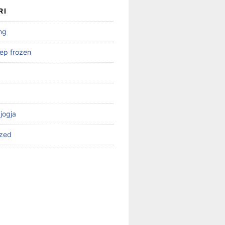
RI
ng
ep frozen
 jogja
ized