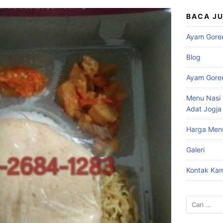
BACA J
Ayam Gore
Blog
Ayam Gore
Menu Nasi 
Adat Jogja
Harga Men
Galeri
Kontak Kam
Cari
untuk: