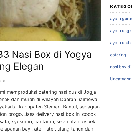
KATEGO
ayam gore
ayam ungk
ayam utuh
3 Nasi Box di Yogya
catering
ng Elegan
nasi box di
Uncategor
018
mi memproduksi catering nasi dus di Jogja
x enak dan murah di wilayah Daerah Istimewa
yakarta, kabupaten Sleman, Bantul, sebagian
on progo. Jasa delivery nasi box ini cocok
ata, syukuran, hantaran, selamatan, ospek,
elapanan bayi, ater- ater, ulang tahun dan