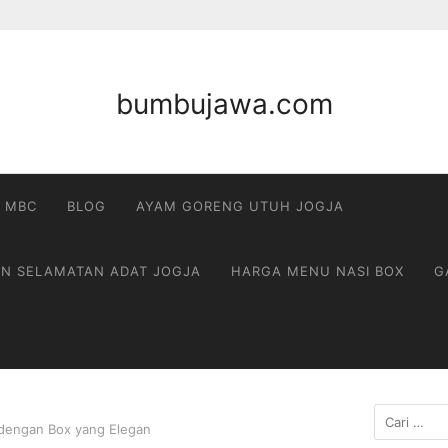
bumbujawa.com
 MBC
BLOG
AYAM GORENG UTUH JOGJA
AN SELAMATAN ADAT JOGJA
HARGA MENU NASI BOX
G
Cari
 dengan Box yang Elegan
untuk: