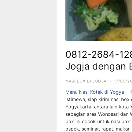
0812-2684-128
Jogja dengan 
NASI BOX DI JOGJA
·
17/09/2
Menu Nasi Kotak di Yogya
– K
istimewa, siap kirim nasi bo
Yogyakarta, antara lain kota
sebagian area Wonosari dan W
box ini cocok untuk nasi box 
ospek, seminar, rapat, makan s