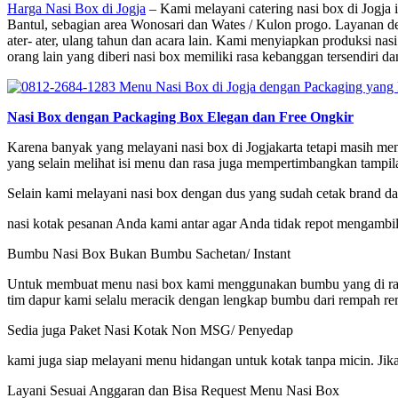
Harga Nasi Box di Jogja
– Kami melayani catering nasi box di Jogja 
Bantul, sebagian area Wonosari dan Wates / Kulon progo. Layanan deli
ater- ater, ulang tahun dan acara lain. Kami menyiapkan produksi n
orang lain yang diberi nasi box memiliki rasa kebanggan tersendiri 
Nasi Box dengan Packaging Box Elegan dan Free Ongkir
Karena banyak yang melayani nasi box di Jogjakarta tetapi masih 
yang selain melihat isi menu dan rasa juga mempertimbangkan tampila
Selain kami melayani nasi box dengan dus yang sudah cetak brand d
nasi kotak pesanan Anda kami antar agar Anda tidak repot mengambil
Bumbu Nasi Box Bukan Bumbu Sachetan/ Instant
Untuk membuat menu nasi box kami menggunakan bumbu yang di racik s
tim dapur kami selalu meracik dengan lengkap bumbu dari rempah re
Sedia juga Paket Nasi Kotak Non MSG/ Penyedap
kami juga siap melayani menu hidangan untuk kotak tanpa micin. 
Layani Sesuai Anggaran dan Bisa Request Menu Nasi Box