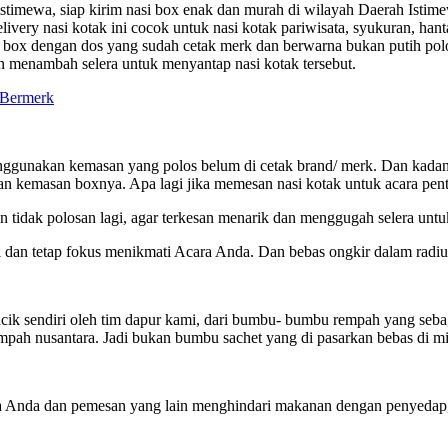
istimewa, siap kirim nasi box enak dan murah di wilayah Daerah Istim
very nasi kotak ini cocok untuk nasi kotak pariwisata, syukuran, hanta
asi box dengan dos yang sudah cetak merk dan berwarna bukan putih p
dan menambah selera untuk menyantap nasi kotak tersebut.
menggunakan kemasan yang polos belum di cetak brand/ merk. Dan kad
n kemasan boxnya. Apa lagi jika memesan nasi kotak untuk acara penti
an tidak polosan lagi, agar terkesan menarik dan menggugah selera u
 dan tetap fokus menikmati Acara Anda. Dan bebas ongkir dalam radiu
endiri oleh tim dapur kami, dari bumbu- bumbu rempah yang sebagian 
mpah nusantara. Jadi bukan bumbu sachet yang di pasarkan bebas di mi
Jika Anda dan pemesan yang lain menghindari makanan dengan penyeda