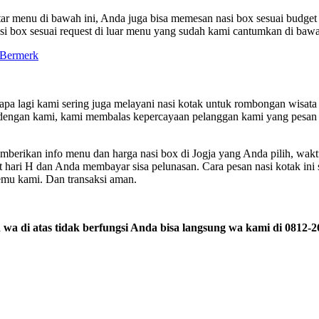
tar menu di bawah ini, Anda juga bisa memesan nasi box sesuai budg
i box sesuai request di luar menu yang sudah kami cantumkan di bawah
pa lagi kami sering juga melayani nasi kotak untuk rombongan wisata
emu dengan kami, kami membalas kepercayaan pelanggan kami yang pesa
berikan info menu dan harga nasi box di Jogja yang Anda pilih, wakt
t hari H dan Anda membayar sisa pelunasan. Cara pesan nasi kotak ini sa
mu kami. Dan transaksi aman.
n wa di atas tidak berfungsi Anda bisa langsung wa kami di 0812-