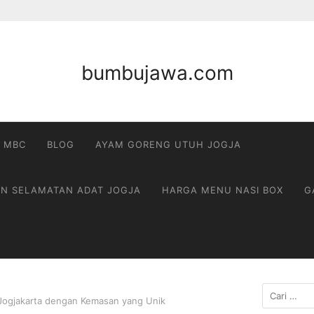
bumbujawa.com
 MBC
BLOG
AYAM GORENG UTUH JOGJA
AN SELAMATAN ADAT JOGJA
HARGA MENU NASI BOX
G
Cari
Jogjakarta dengan Kemasan yang Unik
untuk: