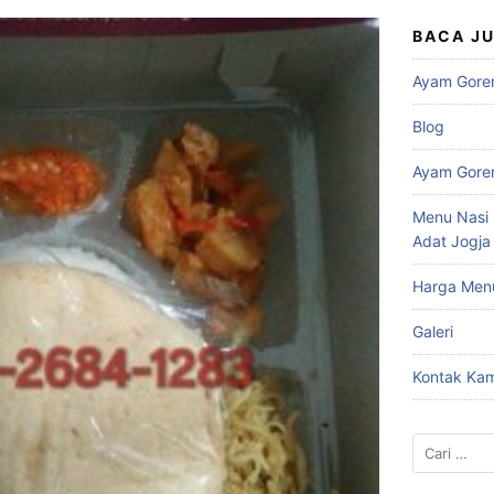
BACA J
Ayam Gore
Blog
Ayam Gore
Menu Nasi 
Adat Jogja
Harga Men
Galeri
Kontak Kam
Cari
untuk: