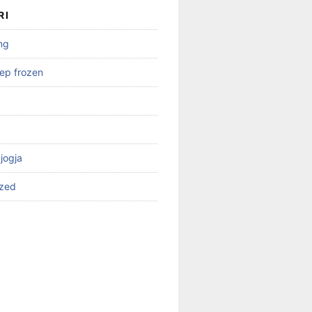
RI
ng
ep frozen
 jogja
ized