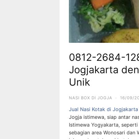
0812-2684-128
Jogjakarta de
Unik
NASI BOX DI JOGJA
·
16/09/2
Jual Nasi Kotak di Jogjakarta
Jogja istimewa, siap antar n
Istimewa Yogyakarta, seperti
sebagian area Wonosari dan W