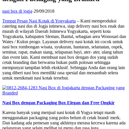
nasi box di jogja
·
29/09/2018
Tempat Pesan Nasi Kotak di Yogyakarta
– Kami memproduksi
catering nasi dus di Jogja istimewa, siap delivery nasi box enak dan
murah di wilayah Daerah Istimewa Yogyakarta, seperti kota
Yogyakarta, kabupaten Sleman, Bantul, sebagian area Wonosari dan
Wates / Kulon progo. Layanan delivery nasi kotak ini cocok untuk
nasi box rombongan wisata, syukuran, hantaran, selamatan, ospek,
seminar, rapat, makan siang, selapanan bayi, ater- ater, ulang tahun
dan event lain. Kami membuat nasi box dengan dos yang sudah
cetak branding dan berwarna bukan putih polosan sehingga
mempunyai tampilan lebih eksklusif. Sehingga Anda dan orang lain
yang diberi nasi box memiliki rasa spesial dan menambah selera
untuk menikmati nasi kotak tersebut.
Nasi Box dengan Packaging Box Elegan dan Free Ongkir
Karena banyak yang menjual nasi kotak di Yogya tetapi masih
menggunakan packaging yang polos belum di cetak brand/ merk.
Dan kadang ada pemesan yang akhirnya merasa kecewa karena ada
pelanggan yang selain melihat isi menu dan rasa juga