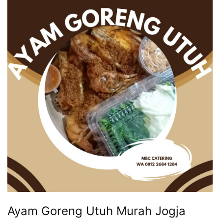
Ayam Goreng Utuh Murah Jogja