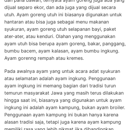
dijual separo ekor, dan ada juga yang dijual secara
utuh. Ayam goreng utuh ini biasanya digunakan untuk
hantaran atau bisa juga sebagai menu makanan
syukuran, ayam goreng utuh selapanan bayi, paket
ater-ater, atau kenduri. Olahan yang menggunakan
ayam utuh bisa berupa ayam goreng, bakar, panggang,
bumbu bacem, ayam kalasan, ayam bumbu ingkung.
Ayam gorenng rempah atau kremes.
Pada awalnya ayam yang untuk acara adat syukuran
atau selamatan adalah ayam ingkung. Penggunaan
ayam ingkung ini memang bagian dari tradisi turun
temurun masyarakat Jawa yang masih terus dilakukan
hingga saat ini, biasanya yang digunakan untuk ayam
ingkung ini adalah ayam kampung, bukan ayam broiler.
Penggunaan ayam kampung ini bukan hanya karena
alasan tradisi saja, tetapi juga karena ayam kampung
memiliki rasa yang lebih nikmat jika dibandingkan