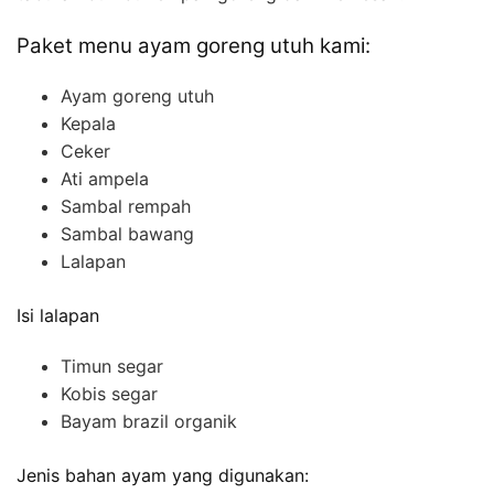
Paket menu ayam goreng utuh kami:
Ayam goreng utuh
Kepala
Ceker
Ati ampela
Sambal rempah
Sambal bawang
Lalapan
Isi lalapan
Timun segar
Kobis segar
Bayam brazil organik
Jenis bahan ayam yang digunakan: