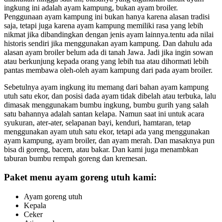
ingkung ini adalah ayam kampung, bukan ayam broiler.
Penggunaan ayam kampung ini bukan hanya karena alasan tradisi
saja, tetapi juga karena ayam kampung memiliki rasa yang lebih
nikmat jika dibandingkan dengan jenis ayam lainnya.tentu ada nilai
historis sendiri jika menggunakan ayam kampung. Dan dahulu ada
alasan ayam broiler belum ada di tanah Jawa. Jadi jika ingin sowan
atau berkunjung kepada orang yang lebih tua atau dihormati lebih
pantas membawa oleh-oleh ayam kampung dari pada ayam broiler.
Sebetulnya ayam ingkung itu memang dari bahan ayam kampung
utuh satu ekor, dan posisi dada ayam tidak dibelah atau terbuka, lalu
dimasak menggunakam bumbu ingkung, bumbu gurih yang salah
satu bahannya adalah santan kelapa. Namun saat ini untuk acara
syukuran, ater-ater, selapanan bayi, kenduri, hamtaran, tetap
menggunakan ayam utuh satu ekor, tetapi ada yang menggunakan
ayam kampung, ayam broiler, dan ayam merah. Dan masaknya pun
bisa di goreng, bacem, atau bakar. Dan kami juga menambkan
taburan bumbu rempah goreng dan kremesan.
Paket menu ayam goreng utuh kami:
Ayam goreng utuh
Kepala
Ceker