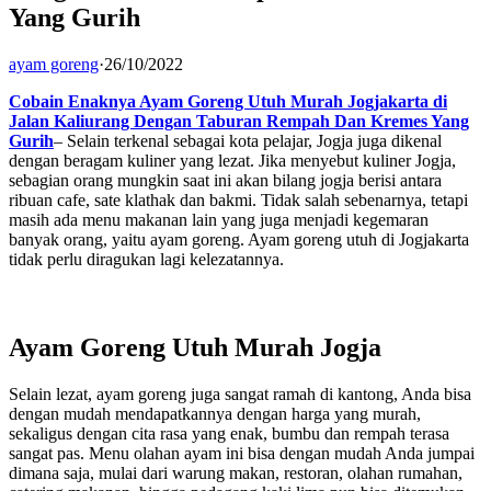
Yang Gurih
ayam goreng
·
26/10/2022
Cobain Enaknya Ayam Goreng Utuh Murah Jogjakarta di
Jalan Kaliurang Dengan Taburan Rempah Dan Kremes Yang
Gurih
– Selain terkenal sebagai kota pelajar, Jogja juga dikenal
dengan beragam kuliner yang lezat. Jika menyebut kuliner Jogja,
sebagian orang mungkin saat ini akan bilang jogja berisi antara
ribuan cafe, sate klathak dan bakmi. Tidak salah sebenarnya, tetapi
masih ada menu makanan lain yang juga menjadi kegemaran
banyak orang, yaitu ayam goreng. Ayam goreng utuh di Jogjakarta
tidak perlu diragukan lagi kelezatannya.
Ayam Goreng Utuh Murah Jogja
Selain lezat, ayam goreng juga sangat ramah di kantong, Anda bisa
dengan mudah mendapatkannya dengan harga yang murah,
sekaligus dengan cita rasa yang enak, bumbu dan rempah terasa
sangat pas. Menu olahan ayam ini bisa dengan mudah Anda jumpai
dimana saja, mulai dari warung makan, restoran, olahan rumahan,