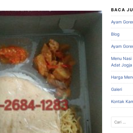
BACA J
Ayam Gore
Blog
Ayam Gore
Menu Nasi 
Adat Jogja
Harga Men
Galeri
Kontak Kam
Cari
untuk: