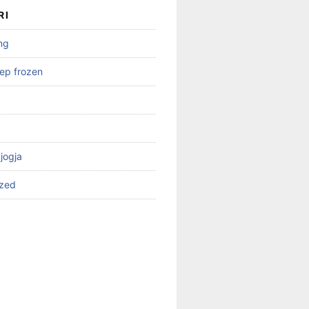
RI
ng
ep frozen
 jogja
ized