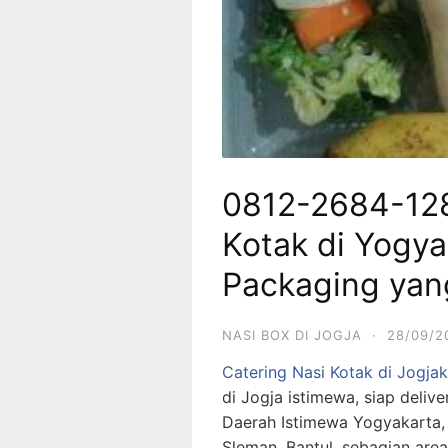
0812-2684-12
Kotak di Yogy
Packaging yan
NASI BOX DI JOGJA
·
28/09/2
Catering Nasi Kotak di Jogjak
di Jogja istimewa, siap deliv
Daerah Istimewa Yogyakarta, 
Sleman, Bantul, sebagian are