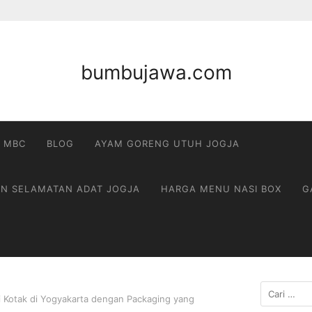
bumbujawa.com
 MBC
BLOG
AYAM GORENG UTUH JOGJA
AN SELAMATAN ADAT JOGJA
HARGA MENU NASI BOX
G
Cari
Kotak di Yogyakarta dengan Packaging yang
untuk: