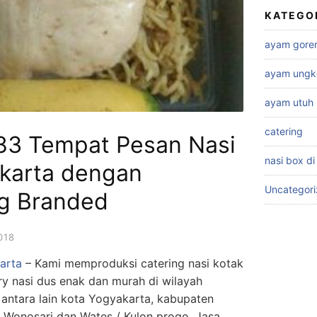
KATEGO
ayam gore
ayam ungk
ayam utuh
catering
83 Tempat Pesan Nasi
nasi box di
akarta dengan
Uncategor
g Branded
018
arta
– Kami memproduksi catering nasi kotak
ery nasi dus enak dan murah di wilayah
antara lain kota Yogyakarta, kabupaten
a Wonosari dan Wates / Kulon progo. Jasa