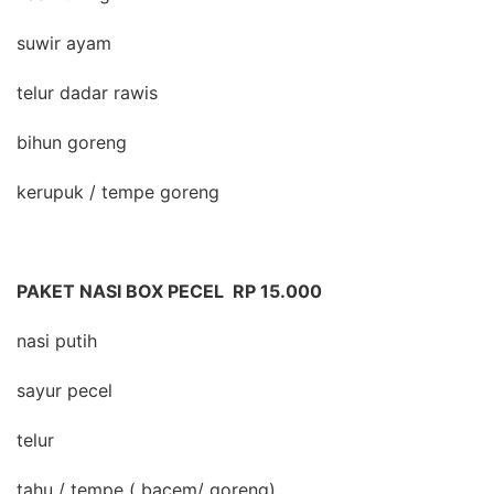
suwir ayam
telur dadar rawis
bihun goreng
kerupuk / tempe goreng
PAKET NASI BOX PECEL RP 15.000
nasi putih
sayur pecel
telur
tahu / tempe ( bacem/ goreng)