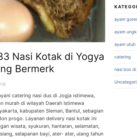
KATEGO
ayam gore
ayam ungk
ayam utuh
3 Nasi Kotak di Yogya
catering
ang Bermerk
nasi box di
Uncategor
018
ani catering nasi dus di Jogja istimewa,
dan murah di wilayah Daerah Istimewa
yakarta, kabupaten Sleman, Bantul, sebagian
on progo. Layanan delivery nasi kotak ini
an wisata, syukuran, hantaran, selamatan,
iang, selapanan bayi, ater- ater, ulang tahun