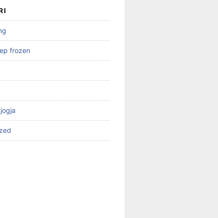
RI
ng
ep frozen
 jogja
ized