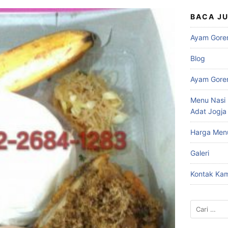
BACA J
Ayam Gore
Blog
Ayam Gore
Menu Nasi 
Adat Jogja
Harga Men
Galeri
Kontak Kam
Cari
untuk: