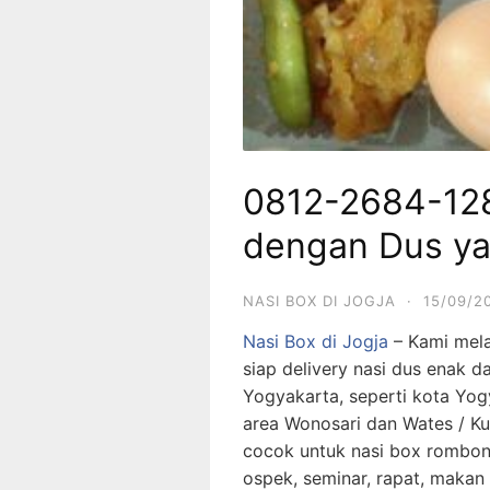
0812-2684-128
dengan Dus y
NASI BOX DI JOGJA
·
15/09/2
Nasi Box di Jogja
– Kami melay
siap delivery nasi dus enak 
Yogyakarta, seperti kota Yog
area Wonosari dan Wates / Kul
cocok untuk nasi box rombong
ospek, seminar, rapat, makan s