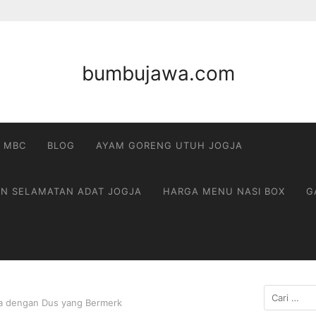
bumbujawa.com
 MBC
BLOG
AYAM GORENG UTUH JOGJA
AN SELAMATAN ADAT JOGJA
HARGA MENU NASI BOX
G
Cari
ya dengan Dus yang Bermerk
untuk: