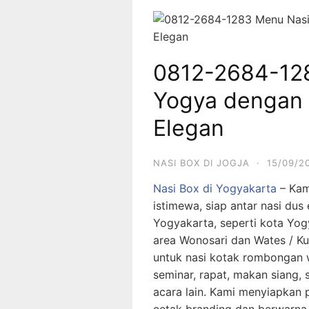
0812-2684-128
Yogya dengan 
Elegan
NASI BOX DI JOGJA
·
15/09/2
Nasi Box di Yogyakarta
– Kam
istimewa, siap antar nasi du
Yogyakarta, seperti kota Yog
area Wonosari dan Wates / Kul
untuk nasi kotak rombongan w
seminar, rapat, makan siang, s
acara lain. Kami menyiapkan 