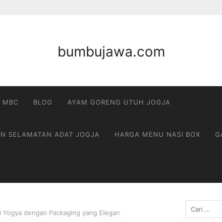
bumbujawa.com
 MBC
BLOG
AYAM GORENG UTUH JOGJA
AN SELAMATAN ADAT JOGJA
HARGA MENU NASI BOX
G
Cari
i Yogya dengan Packaging yang Elegan
untuk: