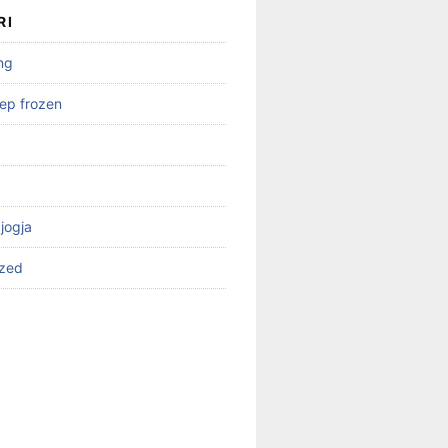
RI
ng
ep frozen
 jogja
ized