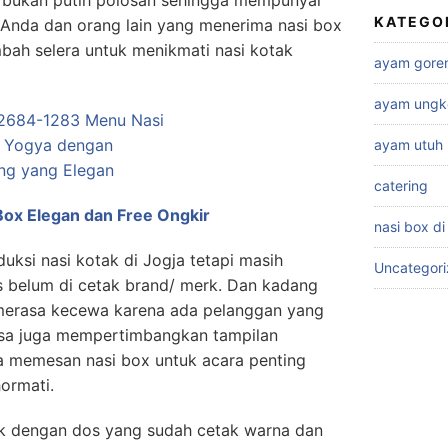
 bukan putih polosan sehingga mempunyai
KATEGO
a Anda dan orang lain yang menerima nasi box
bah selera untuk menikmati nasi kotak
ayam gore
ayam ungk
ayam utuh
catering
Box Elegan dan Free Ongkir
nasi box di
ksi nasi kotak di Jogja tetapi masih
Uncategor
belum di cetak brand/ merk. Dan kadang
merasa kecewa karena ada pelanggan yang
rasa juga mempertimbangkan tampilan
a memesan nasi box untuk acara penting
hormati.
tak dengan dos yang sudah cetak warna dan