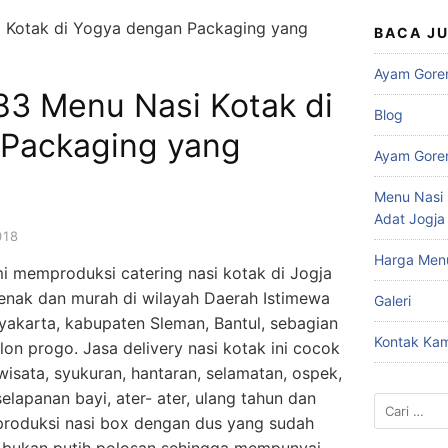
BACA J
Ayam Gore
3 Menu Nasi Kotak di
Blog
Packaging yang
Ayam Gore
Menu Nasi 
Adat Jogja
018
Harga Men
i memproduksi catering nasi kotak di Jogja
s enak dan murah di wilayah Daerah Istimewa
Galeri
yakarta, kabupaten Sleman, Bantul, sebagian
Kontak Kam
on progo. Jasa delivery nasi kotak ini cocok
isata, syukuran, hantaran, selamatan, ospek,
elapanan bayi, ater- ater, ulang tahun dan
Cari
produksi nasi box dengan dus yang sudah
untuk: