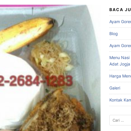
BACA J
Ayam Gore
Blog
Ayam Gore
Menu Nasi 
Adat Jogja
Harga Men
Galeri
Kontak Kam
Cari
untuk: