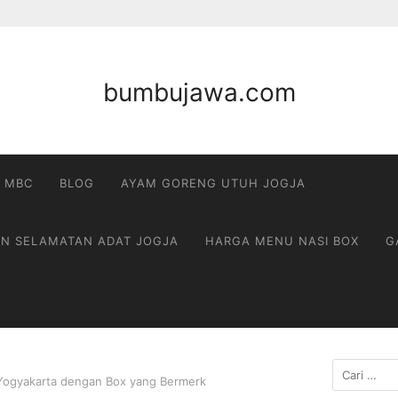
bumbujawa.com
 MBC
BLOG
AYAM GORENG UTUH JOGJA
AN SELAMATAN ADAT JOGJA
HARGA MENU NASI BOX
G
Cari
Yogyakarta dengan Box yang Bermerk
untuk: