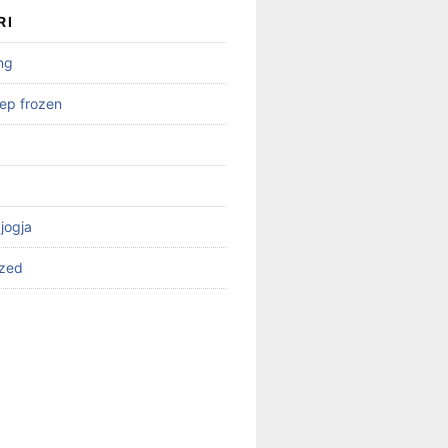
RI
ng
ep frozen
 jogja
ized