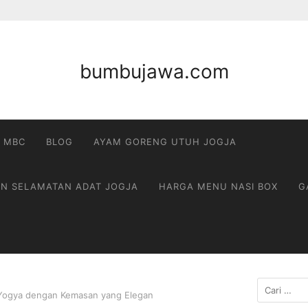
bumbujawa.com
 MBC
BLOG
AYAM GORENG UTUH JOGJA
AN SELAMATAN ADAT JOGJA
HARGA MENU NASI BOX
G
Cari
 Yogya dengan Kemasan yang Elegan
untuk: