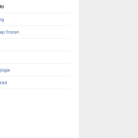
RI
ng
ep frozen
 jogja
ized