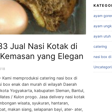
KATEGO
ayam gore
ayam ungk
ayam utuh
3 Jual Nasi Kotak di
catering
 Kemasan yang Elegan
nasi box di
Uncategor
018
 Kami memproduksi catering nasi box di
asi box enak dan murah di wilayah Daerah
 kota Yogyakarta, kabupaten Sleman, Bantul,
ates / Kulon progo. Jasa delivery nasi kotak
ombongan wisata, syukuran, hantaran,
at, makan siang, selapanan bayi, ater- ater,