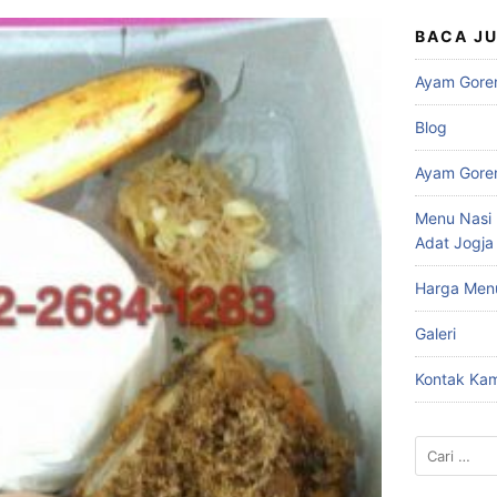
BACA J
Ayam Gore
Blog
Ayam Gore
Menu Nasi 
Adat Jogja
Harga Men
Galeri
Kontak Kam
Cari
untuk: