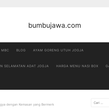
bumbujawa.com
 MBC
BLOG
AYAM GORENG UTUH JOGJA
AN SELAMATAN ADAT JOGJA
HARGA MENU NASI BOX
G
Cari
Yogya dengan Kemasan yang Bermerk
untuk: