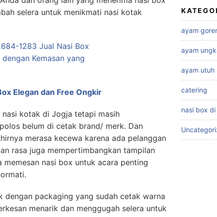
a Anda dan orang lain yang menerima nasi box
KATEGO
bah selera untuk menikmati nasi kotak
ayam gore
ayam ungk
ayam utuh
catering
Box Elegan dan Free Ongkir
nasi box di
nasi kotak di Jogja tetapi masih
olos belum di cetak brand/ merk. Dan
Uncategor
hirnya merasa kecewa karena ada pelanggan
 dan rasa juga mempertimbangkan tampilan
a memesan nasi box untuk acara penting
hormati.
tak dengan packaging yang sudah cetak warna
 terkesan menarik dan menggugah selera untuk