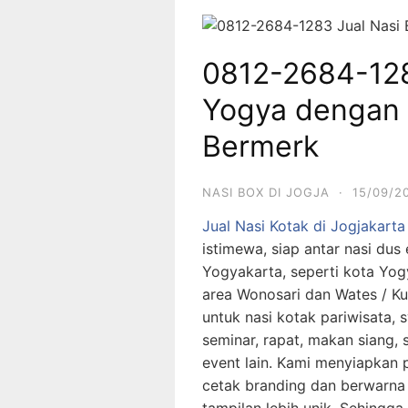
0812-2684-128
Yogya dengan
Bermerk
NASI BOX DI JOGJA
·
15/09/2
Jual Nasi Kotak di Jogjakarta
istimewa, siap antar nasi du
Yogyakarta, seperti kota Yog
area Wonosari dan Wates / Kul
untuk nasi kotak pariwisata, 
seminar, rapat, makan siang, s
event lain. Kami menyiapkan 
cetak branding dan berwarna