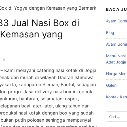
BACA J
3 Jual Nasi Box di
Ayam Gore
 Kemasan yang
Blog
Ayam Gore
Menu Nasi 
018
Adat Jogja
– Kami melayani catering nasi kotak di Jogja
Harga Men
s enak dan murah di wilayah Daerah Istimewa
yakarta, kabupaten Sleman, Bantul, sebagian
Galeri
on progo. Jasa delivery nasi box ini cocok
Kontak Kam
syukuran, hantaran, selamatan, ospek,
elapanan bayi, ater- ater, ulang tahun dan
produksi nasi kotak dengan box yang sudah
Cari
 bukan putih polosan sehingga mempunyai
untuk: