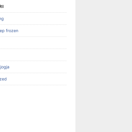
RI
ng
ep frozen
 jogja
ized