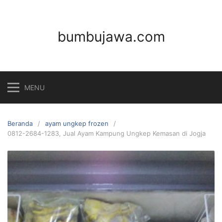
Langsung
ke
konten
bumbujawa.com
MENU
Beranda
ayam ungkep frozen
0812-2684-1283, Jual Ayam Kampung Ungkep Kemasan di Jogja