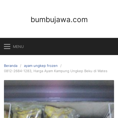
Langsung
ke
konten
bumbujawa.com
MENU
Beranda
ayam ungkep frozen
0812-2684-1283, Harga Ayam Kampung Ungkep Beku di Wates