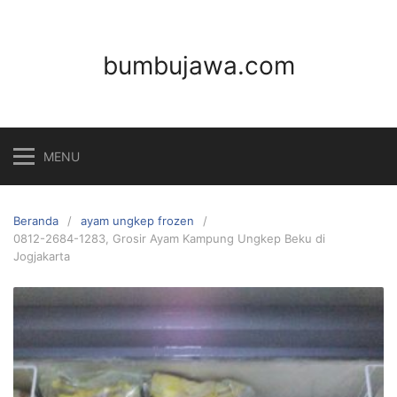
Langsung
ke
konten
bumbujawa.com
MENU
Beranda
ayam ungkep frozen
0812-2684-1283, Grosir Ayam Kampung Ungkep Beku di
Jogjakarta