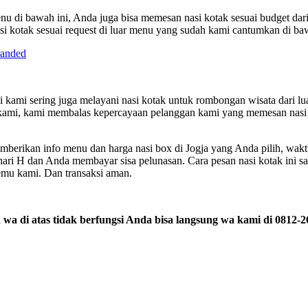
enu di bawah ini, Anda juga bisa memesan nasi kotak sesuai budget d
 kotak sesuai request di luar menu yang sudah kami cantumkan di baw
i kami sering juga melayani nasi kotak untuk rombongan wisata dari lu
n kami, kami membalas kepercayaan pelanggan kami yang memesan nasi
berikan info menu dan harga nasi box di Jogja yang Anda pilih, wakt
hari H dan Anda membayar sisa pelunasan. Cara pesan nasi kotak ini san
mu kami. Dan transaksi aman.
n wa di atas tidak berfungsi Anda bisa langsung wa kami di 0812-