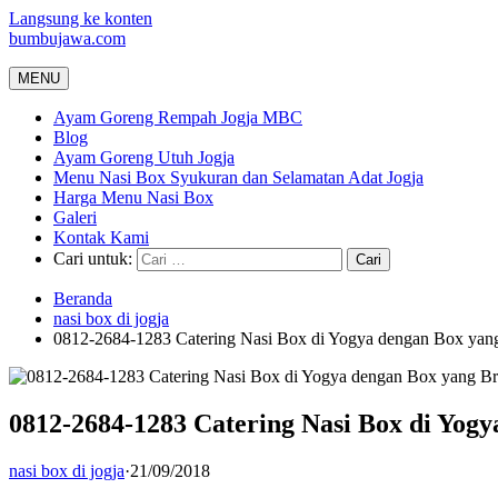
Langsung ke konten
bumbujawa.com
MENU
Ayam Goreng Rempah Jogja MBC
Blog
Ayam Goreng Utuh Jogja
Menu Nasi Box Syukuran dan Selamatan Adat Jogja
Harga Menu Nasi Box
Galeri
Kontak Kami
Cari untuk:
Beranda
nasi box di jogja
0812-2684-1283 Catering Nasi Box di Yogya dengan Box yan
0812-2684-1283 Catering Nasi Box di Yog
nasi box di jogja
·
21/09/2018