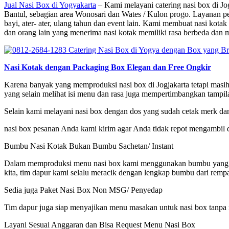
Jual Nasi Box di Yogyakarta
– Kami melayani catering nasi box di Jo
Bantul, sebagian area Wonosari dan Wates / Kulon progo. Layanan pesa
bayi, ater- ater, ulang tahun dan event lain. Kami membuat nasi ko
dan orang lain yang menerima nasi kotak memiliki rasa berbeda dan 
Nasi Kotak dengan Packaging Box Elegan dan Free Ongkir
Karena banyak yang memproduksi nasi box di Jogjakarta tetapi mas
yang selain melihat isi menu dan rasa juga mempertimbangkan tampila
Selain kami melayani nasi box dengan dos yang sudah cetak merk da
nasi box pesanan Anda kami kirim agar Anda tidak repot mengambil d
Bumbu Nasi Kotak Bukan Bumbu Sachetan/ Instant
Dalam memproduksi menu nasi box kami menggunakan bumbu yang di ol
kita, tim dapur kami selalu meracik dengan lengkap bumbu dari rempa
Sedia juga Paket Nasi Box Non MSG/ Penyedap
Tim dapur juga siap menyajikan menu masakan untuk nasi box tanp
Layani Sesuai Anggaran dan Bisa Request Menu Nasi Box