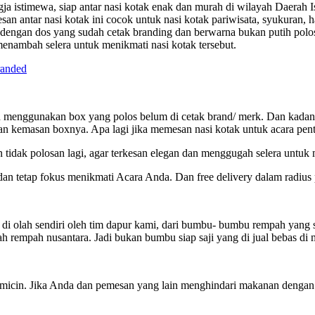
gja istimewa, siap antar nasi kotak enak dan murah di wilayah Daerah 
n antar nasi kotak ini cocok untuk nasi kotak pariwisata, syukuran, h
tak dengan dos yang sudah cetak branding dan berwarna bukan putih po
menambah selera untuk menikmati nasi kotak tersebut.
ih menggunakan box yang polos belum di cetak brand/ merk. Dan kada
n kemasan boxnya. Apa lagi jika memesan nasi kotak untuk acara penti
n tidak polosan lagi, agar terkesan elegan dan menggugah selera unt
an tetap fokus menikmati Acara Anda. Dan free delivery dalam radius
ah sendiri oleh tim dapur kami, dari bumbu- bumbu rempah yang seba
h rempah nusantara. Jadi bukan bumbu siap saji yang di jual bebas di 
a micin. Jika Anda dan pemesan yang lain menghindari makanan deng