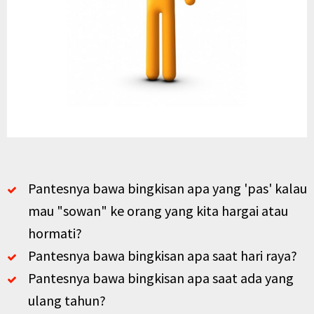
Pantesnya bawa bingkisan apa yang 'pas' kalau
mau "sowan" ke orang yang kita hargai atau
hormati?
Pantesnya bawa bingkisan apa saat hari raya?
Pantesnya bawa bingkisan apa saat ada yang
ulang tahun?