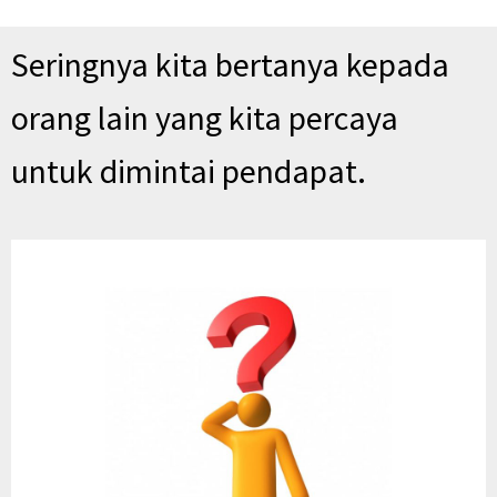
Seringnya kita bertanya kepada
orang lain yang kita percaya
untuk dimintai pendapat.